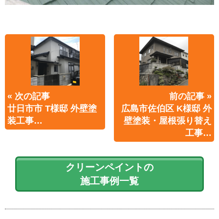
« 次の記事
前の記事 »
廿日市市 T様邸 外壁塗
広島市佐伯区 K様邸 外
装工事…
壁塗装・屋根張り替え
工事…
クリーンペイントの
施工事例一覧