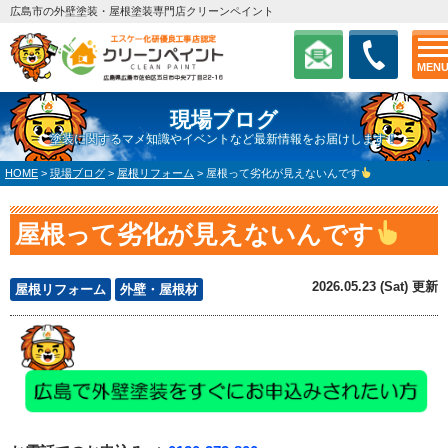
広島市の外壁塗装・屋根塗装専門店クリーンペイント
MEN
現場ブログ
塗装に関するマメ知識やイベントなど最新情報をお届けします！
HOME
>
現場ブログ
>
屋根リフォーム
>
屋根って劣化が見えないんです
屋根って劣化が見えないんです
2026.05.23 (Sat) 更新
屋根リフォーム
外壁・屋根材