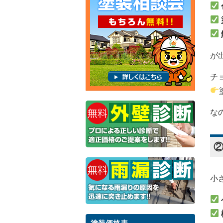
が
チ
な
小