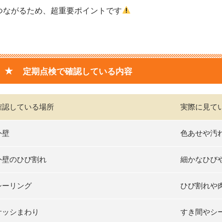
つながるため、超重要ポイントです
★
定期点検で確認している内容
確認している場所
実際に見て
外壁
色あせや汚
外壁のひび割れ
細かなひび
シーリング
ひび割れや
サッシまわり
すき間やシ