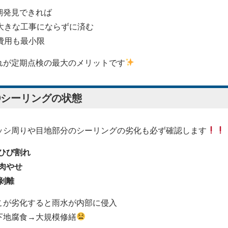
期発見できれば
大きな工事にならずに済む
費用も最小限
れが定期点検の最大のメリットです
③シーリングの状態
ッシ周りや目地部分のシーリングの劣化も必ず確認します
ひび割れ
肉やせ
剝離
こが劣化すると雨水が内部に侵入
下地腐食→大規模修繕