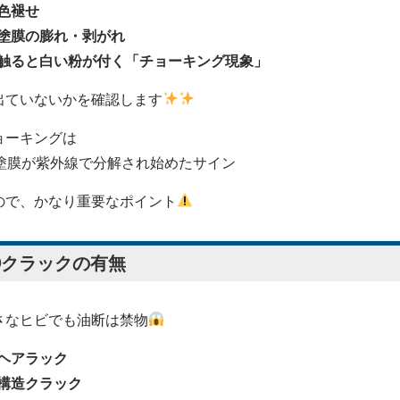
色褪せ
塗膜の膨れ・剥がれ
触ると白い粉が付く「チョーキング現象」
出ていないかを確認します
ョーキングは
塗膜が紫外線で分解され始めたサイン
ので、かなり重要なポイント
②クラックの有無
さなヒビでも油断は禁物
ヘアラック
構造クラック