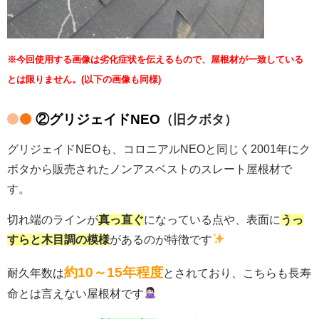
※今回使用する画像は劣化症状を伝えるもので、屋根材が一致している
とは限りません。
(以下の画像も同様)
②グリジェイドNEO
（旧クボタ）
グリジェイドNEOも、コロニアルNEOと同じく2001年にク
ボタから販売されたノンアスベストのスレート屋根材で
す。
切れ端のラインが
真っ直ぐ
になっている点や、表面に
うっ
すらと木目調の模様
があるのが特徴です
約10～15年程度
耐久年数は
とされており、こちらも長寿
命とは言えない屋根材です