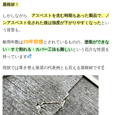
屋根材！
しかしながら、
アスベストを含む時期もあった製品で、ノ
ンアスベスト化された後は強度が下がりやすくなった
とい
う背景も。
20年前後
耐用年数は
とされているものの、
塗装ができな
い・すぐ割れる・カバー工法も難しい
という厄介な性質を
持っています
現状では葺き替え推奨の代表例とも言える屋根材です☝️