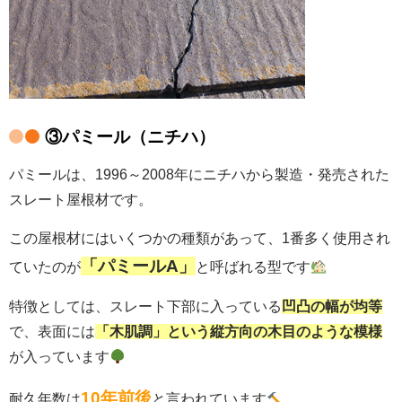
③パミール（ニチハ）
パミールは、1996～2008年にニチハから製造・発売された
スレート屋根材です。
この屋根材にはいくつかの種類があって、1番多く使用され
「パミールA」
ていたのが
と呼ばれる型です
特徴としては、スレート下部に入っている
凹凸の幅が均等
で、表面には
「木肌調」という縦方向の木目のような模様
が入っています
10年前後
耐久年数は
と言われています