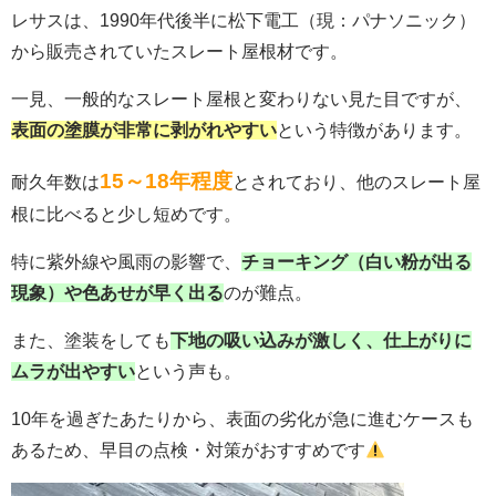
レサスは、1990年代後半に松下電工（現：パナソニック）
から販売されていたスレート屋根材です。
一見、一般的なスレート屋根と変わりない見た目ですが、
表面の塗膜が非常に剥がれやすい
という特徴があります。
15～18年程度
耐久年数は
とされており、
他のスレート屋
根に比べると少し短めです。
特に紫外線や風雨の影響で、
チョーキング（白い粉が出る
現象）や色あせが早く出る
のが難点。
また、塗装をしても
下地の吸い込みが激しく、仕上がりに
ムラが出やすい
という声も。
10年を過ぎたあたりから、表面の劣化が急に進むケースも
あるため、早目の点検・対策がおすすめです