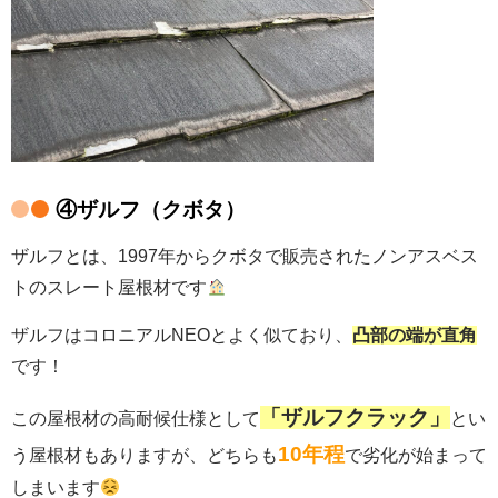
④ザルフ（クボタ）
ザルフとは、1997年からクボタで販売されたノンアスベス
トのスレート屋根材です
ザルフはコロニアルNEOとよく似ており、
凸部の端が直角
です！
「ザルフクラック」
この屋根材の高耐候仕様として
とい
10年程
う屋根材もありますが、どちらも
で劣化が始まって
しまいます