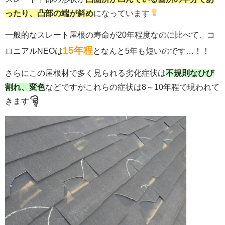
ったり、凸部の端が斜め
になっています
一般的なスレート屋根の寿命が20年程度なのに比べて、コ
15年程
ロニアルNEOは
となんと5年も短いのです…！！
さらにこの屋根材で多く見られる劣化症状は
不規則なひび
割れ、変色
などですがこれらの症状は8～10年程で現われて
きます