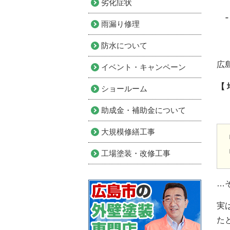
劣化症状
雨漏り修理
防水について
広
イベント・キャンペーン
【
ショールーム
助成金・補助金について
大規模修繕工事
工場塗装・改修工事
…
実
た