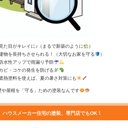
見た目がキレイに♪（まるで新築のように
）
建物を長持ちさせられる！（大切なお家を守る
）
防水性アップで雨漏り予防
カビ・コケの発生を防げる
遮熱塗料を使えば、夏の暑さ対策にも
壁や屋根を「守る」ための塗装なんです
ハウスメーカー住宅の塗装、専門店でもOK！