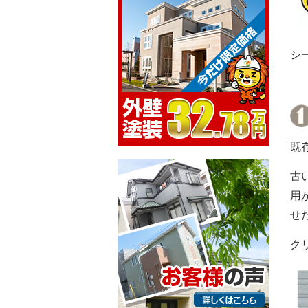
シ
既
古
用
せ
ク