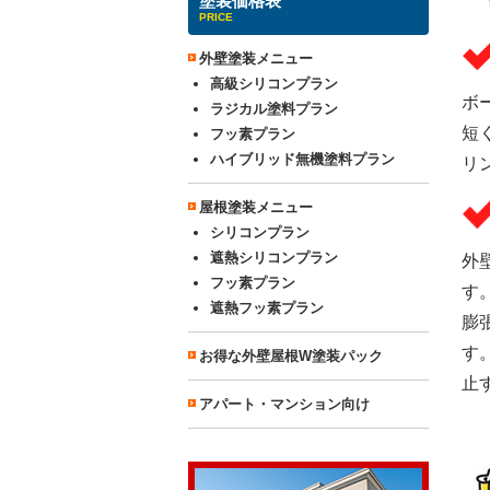
塗装価格表
PRICE
外壁塗装メニュー
高級シリコンプラン
ボ
ラジカル塗料プラン
短
フッ素プラン
ハイブリッド無機塗料プラン
リ
屋根塗装メニュー
シリコンプラン
遮熱シリコンプラン
外
フッ素プラン
す
遮熱フッ素プラン
膨
す
お得な外壁屋根W塗装パック
止
アパート・マンション向け