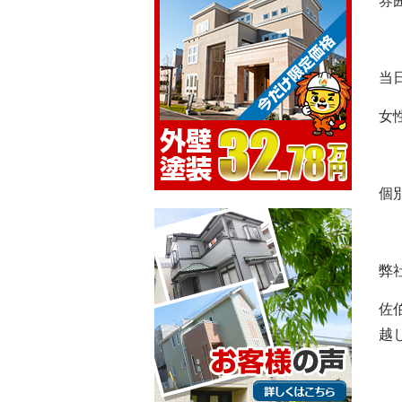
雰
当
女
個
弊
佐
越