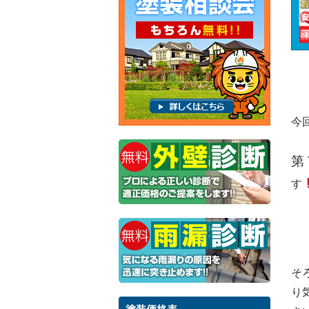
今
第
す
そ
り