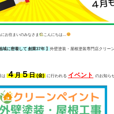
島にお住まいのみなさま
こんにちは…
 地域に密着して
創業37年 】
外壁塗装・屋根塗装専門店クリー
４
５
月
日
イベント
(金)
日は
に行われる
のお知ら