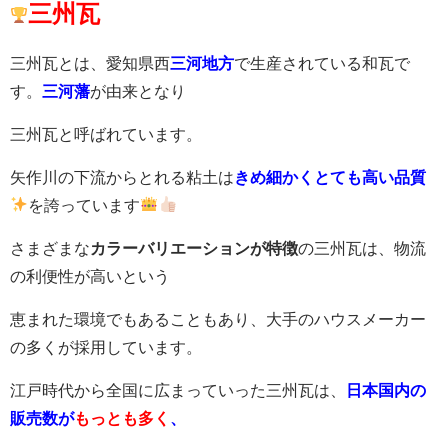
三州瓦
三州瓦とは、愛知県西
三河地方
で生産されている和瓦で
す。
三河藩
が由来となり
三州瓦と呼ばれています。
矢作川の下流からとれる粘土は
きめ細かくとても高い品質
を誇っています
さまざまな
カラーバリエーションが特徴
の三州瓦は、物流
の利便性が高いという
恵まれた環境でもあることもあり、大手のハウスメーカー
の多くが採用しています。
江戸時代から全国に広まっていった三州瓦は、
日本国内の
販売数が
もっとも多く
、