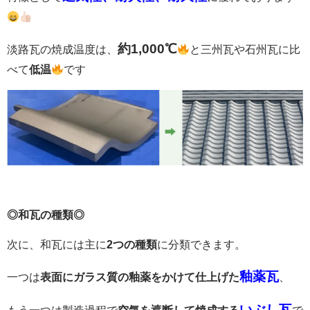
約
1,000
℃
淡路瓦の焼成温度は、
と三州瓦や石州瓦に比
べて
低温
です
◎
和瓦の種類
◎
次に、和瓦には主に
2つの種類
に分類できます。
釉薬瓦
一つは
表面にガラス質の釉薬をかけて仕上げた
、
いぶし瓦