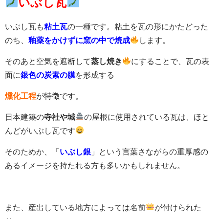
いぶし瓦
いぶし瓦も
粘土瓦
の一種です。粘土を瓦の形にかたどった
のち、
釉薬をかけずに窯の中で焼成
します。
そのあと空気を遮断して
蒸し焼き
にすることで、瓦の表
面に
銀色の炭素の膜
を形成する
燻化工程
が特徴です。
日本建築の
寺社や城
の屋根に使用されている瓦は、ほと
んどがいぶし瓦です
そのためか、「
いぶし銀
」という言葉さながらの重厚感の
あるイメージを持たれる方も多いかもしれません。
また、産出している地方によっては名前
が付けられた