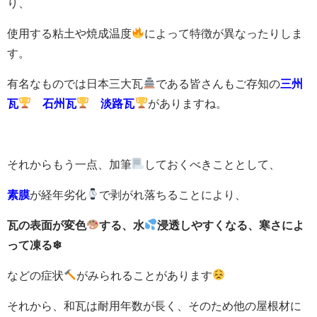
り、
使用する粘土や焼成温度
によって特徴が異なったりしま
す。
有名なものでは日本三大瓦
である皆さんもご存知の
三州
瓦
石州瓦
淡路瓦
がありますね。
それからもう一点、加筆
しておくべきこととして、
素膜
が経年劣化
で剥がれ落ちることにより、
瓦の表面が変色
する、水
浸透しやすくなる、寒さによ
って凍る❄
などの症状
がみられることがあります
それから、和瓦は耐用年数が長く、そのため他の屋根材に