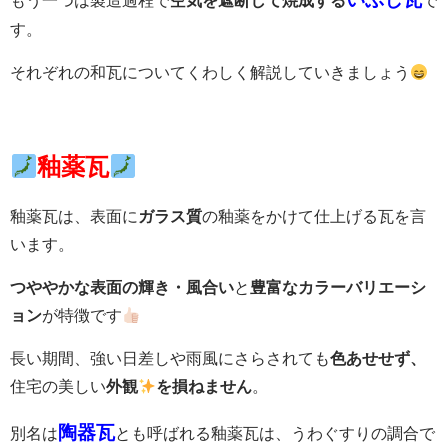
もう一つは製造過程で
空気を遮断して焼成する
で
す。
それぞれの和瓦についてくわしく解説していきましょう
釉薬瓦
釉薬瓦は、表面に
ガラス質
の釉薬をかけて仕上げる瓦を言
います。
つややかな表面の輝き・風合い
と
豊富なカラーバリエーシ
ョン
が特徴です
長い期間、強い日差しや雨風にさらされても
色あせせず、
住宅の美しい
外観
を損ねません
。
陶器瓦
別名は
とも呼ばれる釉薬瓦は、うわぐすりの調合で