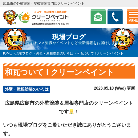
広島市の外壁塗装・屋根塗装専門店クリーンペイント
MEN
現場ブログ
塗装に関するマメ知識やイベントなど最新情報をお届けします！
HOME
>
現場ブログ
>
外壁・屋根塗装のいろは
>
和瓦ついて l クリーンペイント
和瓦ついて l クリーンペイント
2023.05.10 (Wed) 更新
外壁・屋根塗装のいろは
広島県広島市の外壁塗装＆屋根専門店のクリーンペイント
です
！
いつも現場ブログをご覧いただき誠にありがとうございま
す。