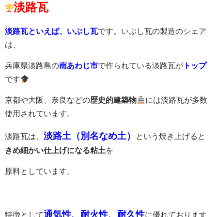
淡路瓦
淡路瓦といえば、いぶし瓦
です。いぶし瓦の製造のシェア
は、
兵庫県淡路島の
南あわじ市
で作られている淡路瓦が
トップ
です
京都や大阪、奈良などの
歴史的建築物
には淡路瓦が多数
使用されています。
淡路土（別名なめ土）
淡路瓦は、
という焼き上げると
きめ細かい仕上げになる粘土
を
原料としています。
通気性、耐火性、耐久性
特徴として
に優れております