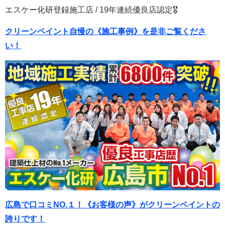
エスケー化研登録施工店 / 19年連続優良店認定🎖
クリーンペイント自慢の《施工事例》を是非ご覧くださ
い！
広島で口コミNO.１！《お客様の声》がクリーンペイントの
誇りです！