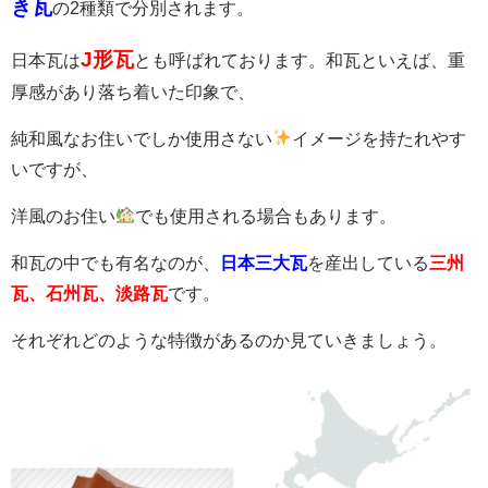
き瓦
の
2種類で分別されます。
J
形瓦
日本瓦は
とも呼ばれております。和瓦といえば、重
厚感があり落ち着いた印象で、
純和風なお住いでしか使用さない
イメージを持たれやす
いですが、
洋風のお住い
でも使用される場合もあります。
和瓦の中でも有名なのが、
日本三大瓦
を産出している
三州
瓦、石州瓦、淡路瓦
です。
それぞれどのような特徴があるのか見ていきましょう。