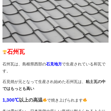
石州瓦
石州瓦は、島根県西部の
石見地方
で生産されている和瓦で
す。
石見焼が元となって生産され始めた石州瓦は、
粘土瓦の中
ではもっとも高い
1,300
℃
以上の高温
で焼き上げられます