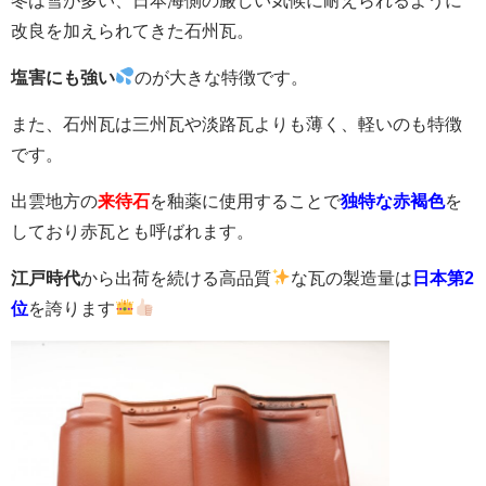
冬は雪が多い、日本海側の厳しい気候に耐えられるように
改良を加えられてきた石州瓦。
塩害にも強い
のが大きな特徴です。
また、石州瓦は三州瓦や淡路瓦よりも薄く、軽いのも特徴
です。
出雲地方の
来待石
を釉薬に使用することで
独特な赤褐色
を
しており赤瓦とも呼ばれます。
江戸時代
から出荷を続ける高品質
な瓦の製造量は
日本第
2
位
を誇ります