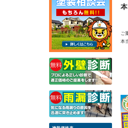
本
ご
本