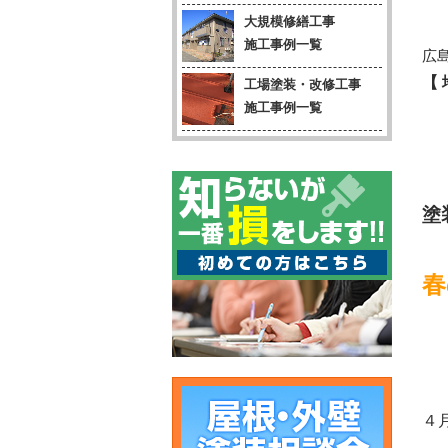
大規模修繕工事
施工事例一覧
広
【
工場塗装・改修工事
施工事例一覧
塗
春
４