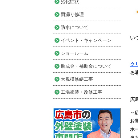
劣化症状
雨漏り修理
防水について
い
イベント・キャンペーン
ショールーム
ク
助成金・補助金について
る
大規模修繕工事
工場塗装・改修工事
広
～
お
ホ
※