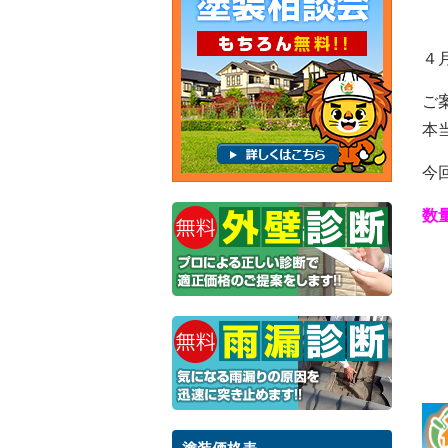
４
ご
本
今
数