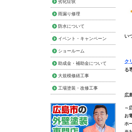
劣化症状
雨漏り修理
防水について
い
イベント・キャンペーン
ショールーム
ク
助成金・補助金について
る
大規模修繕工事
工場塗装・改修工事
広
～
お
ホ
※