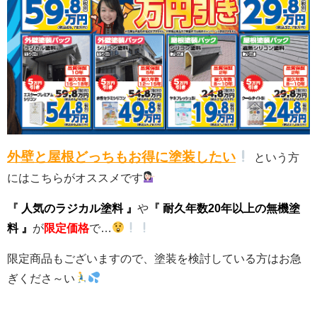
外壁と屋根どっちもお得に塗装したい
という方
にはこちらがオススメです
『
人気のラジカル塗料 』
や
『
耐久年数20年以上の無機塗
料 』
が
限定価格
で…
限定商品もございますので、塗装を検討している方はお急
ぎくださ～い