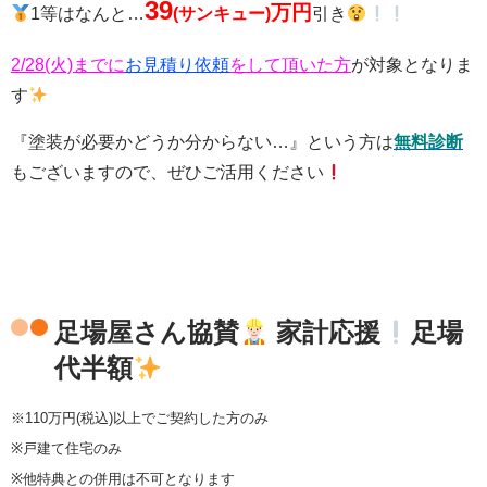
39
万円
1等はなんと…
(サンキュー)
引き
2/28(火)までに
お見積り依頼
をして頂いた方
が対象となりま
す
『塗装が必要かどうか分からない…』という方は
無料診断
もございますので、ぜひご活用ください
足場屋さん協賛
家計応援
足場
代半額
※110万円(税込)以上でご契約した方のみ
※戸建て住宅のみ
※他特典との併用は不可となります