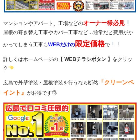
オーナー様必見
マンションやアパート、工場などの
屋根の葺き替え工事やカバー工事など…通常だと費用がか
限定価格
かってしまう工事も
WEBだけの
で
詳しくはホームページの【
WEBチラシボタン 】
をクリッ
ク
『
クリーンペ
広島で外壁塗装・屋根塗装を行うなら断然
イント』
がお得です🖐