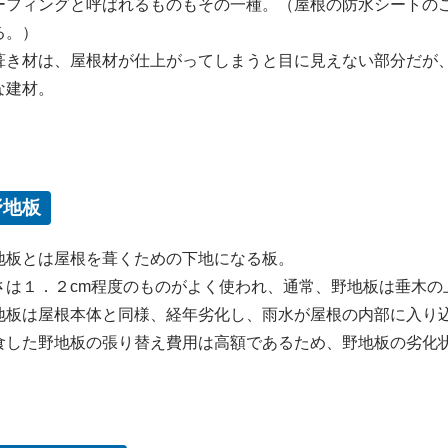
ーフィングと呼ばれるものもその一種。（屋根の防水シートの
る。）
葺き材は、屋根材が仕上がってしまうと目に見えない部分だが
な建材。
野地板
地板とは屋根を葺くための下地になる板。
さは１．２cm程度のものがよく使われ、通常、野地板は垂木の
地板は屋根本体と同様、経年劣化し、雨水が屋根の内部に入り
食した野地板の張り替え費用は高額であるため、野地板の劣化