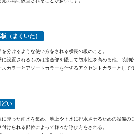
防犯の為に設置されることが多いです。
幕板（まくいた）
界を分けるような使い方をされる横長の板のこと。
壁に設置されるものは接合部を隠して防水性を高める他、装飾
ースカラーとアソートカラーを仕切るアクセントカラーとして
雨どい
根に降った雨水を集め、地上や下水に排水させるための設備の
り付けられる部位によって様々な呼び方をされる。