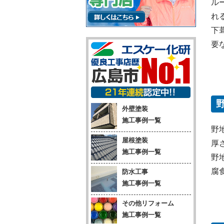
ル
れ
下
要
外壁塗装
施工事例一覧
野
屋根塗装
厚
施工事例一覧
野
腐
防水工事
施工事例一覧
その他リフォーム
施工事例一覧