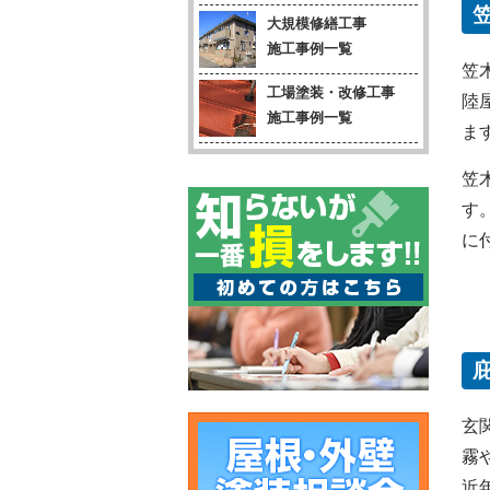
大規模修繕工事
施工事例一覧
笠
工場塗装・改修工事
陸
施工事例一覧
ま
笠
す
に
玄
霧
近