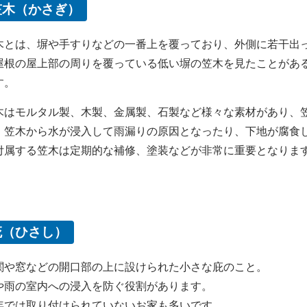
笠木（かさぎ）
木とは、塀や手すりなどの一番上を覆っており、外側に若干出
屋根の屋上部の周りを覆っている低い塀の笠木を見たことがあ
す。
木はモルタル製、木製、金属製、石製など様々な素材があり、
。笠木から水が浸入して雨漏りの原因となったり、下地が腐食
付属する笠木は定期的な補修、塗装などが非常に重要となりま
庇（ひさし）
関や窓などの開口部の上に設けられた小さな庇のこと。
や雨の室内への浸入を防ぐ役割があります。
年では取り付けられていないお家も多いです。