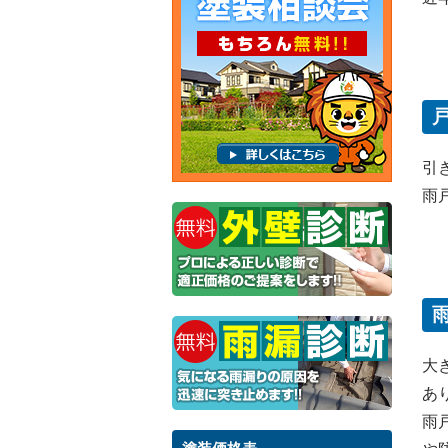
引
雨
大
あ
雨