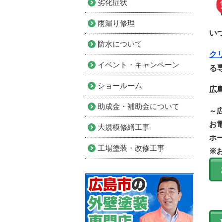
劣化症状
雨漏り修理
い
防水について
ク
イベント・キャンペーン
る
ショールーム
広
助成金・補助金について
～
お
大規模修繕工事
ホ
工場塗装・改修工事
※