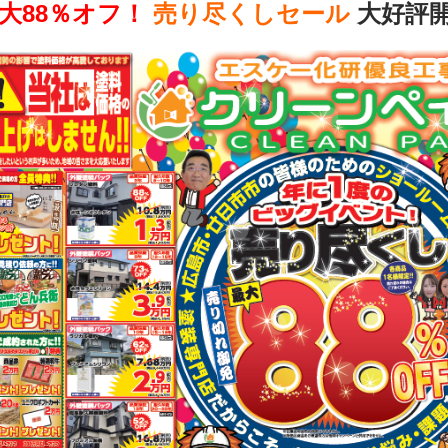
大88％オフ！
売り尽くしセール
大好評