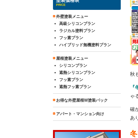
塗装価格表
PRICE
外壁塗装メニュー
高級シリコンプラン
ラジカル塗料プラン
フッ素プラン
ハイブリッド無機塗料プラン
屋根塗装メニュー
シリコンプラン
遮熱シリコンプラン
秋
フッ素プラン
遮熱フッ素プラン
『
ゃ
お得な外壁屋根W塗装パック
確
アパート・マンション向け
あ
冬