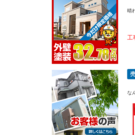
晴
工
な