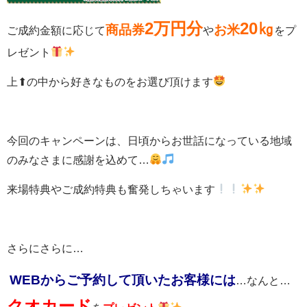
2万円分
20㎏
商品券
お米
ご成約金額に応じて
や
をプ
レゼント
上⬆の中から好きなものをお選び頂けます
今回のキャンペーンは、日頃からお世話になっている地域
のみなさまに感謝を込めて…
来場特典やご成約特典も奮発しちゃいます
さらにさらに…
WEBからご予約して頂いたお客様
には
…なんと…
クオカード