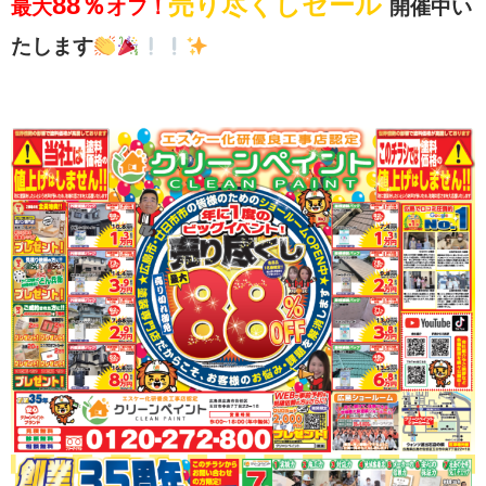
88％
売り尽くしセール
最大
オフ！
開催中い
たします