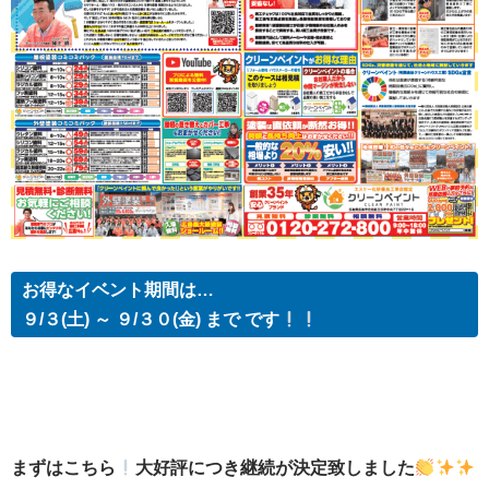
お得なイベント期間は…
９/３
(土) ～ ９/３０(金) まで
です
まずはこちら
大好評につき継続が決定致しました