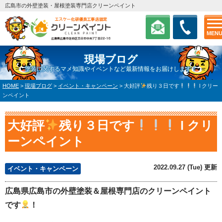
広島市の外壁塗装・屋根塗装専門店クリーンペイント
MEN
現場ブログ
塗装に関するマメ知識やイベントなど最新情報をお届けします！
HOME
>
現場ブログ
>
イベント・キャンペーン
>
大好評
残り３日です
l クリー
ンペイント
大好評
残り３日です
l クリ
ーンペイント
2022.09.27 (Tue) 更新
イベント・キャンペーン
広島県広島市の外壁塗装＆屋根専門店のクリーンペイント
です
！