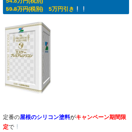
54.8万円(税別)
59.8万円(税別)
5万円引き
定番の
屋根のシリコン塗料
が
キャンペーン期間限
定
で