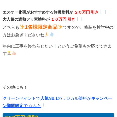
エスケー化研がおすすめする無機塗料が
２０万円 引き
大人気の遮熱フッ素塗料が
１０万円 引き
1名様限定商品
どちらも
ですので、塗装を検討中の
方はお急ぎくださいね
年内に工事を終わらせたい
というご希望もお応えできま
す
その他にも！
クリーンペイントで
人気No.1
のラジカル塗料が
キャンペー
ン期間限定
で なんと