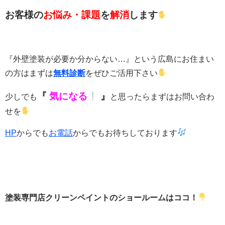
お客様の
お悩み・課題
を
解消
します
『外壁塗装が必要か分からない…』という広島にお住まい
の方はまずは
無料診断
をぜひご活用下さい
『
気になる
』
少しでも
と思ったらまずはお問い合わ
せを
HP
からでも
お電話
からでもお待ちしております
塗装専門店クリーンペイントのショールームはココ！