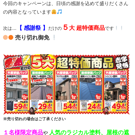
今回のキャンペーンは、日頃の感謝を込めて盛りだくさん
の内容となっています
５
【 感謝祭
】
大 超特価商品
次は…
だけの
です
売り切れ御免
※売り切れの場合はご了承ください
１名様限定商品
人気のラジカル塗料、屋根の遮
や