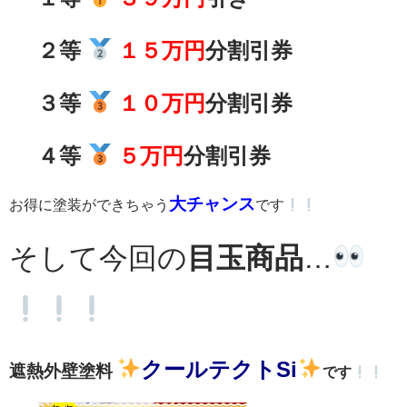
２等
１５万円
分割引券
３等
１０万円
分割引券
４等
５万円
分割引券
大チャンス
お得に塗装ができちゃう
です
そして今回の
目玉商品
…
クールテクトSi
遮熱外壁塗料
です