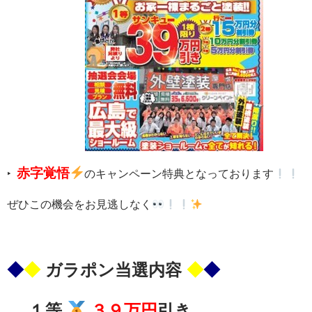
赤字覚悟
‣
のキャンペーン特典となっております
ぜひこの機会をお見逃しなく
◆
◆
ガラポン当選内容
◆
◆
１等
３９
万円
引き