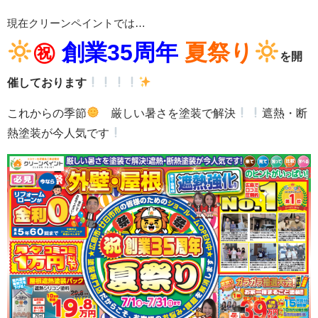
現在クリーンペイントでは…
㊗
創業35周年
夏祭り
を開
催しております
これからの季節
厳しい暑さを塗装で解決
遮熱・断
熱塗装が今人気です