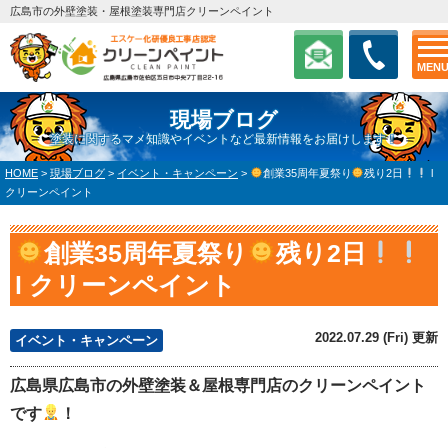
広島市の外壁塗装・屋根塗装専門店クリーンペイント
MEN
現場ブログ
塗装に関するマメ知識やイベントなど最新情報をお届けします！
HOME
>
現場ブログ
>
イベント・キャンペーン
>
創業35周年夏祭り
残り2日
l
クリーンペイント
創業35周年夏祭り
残り2日
l クリーンペイント
2022.07.29 (Fri) 更新
イベント・キャンペーン
広島県広島市の外壁塗装＆屋根専門店のクリーンペイント
です
！