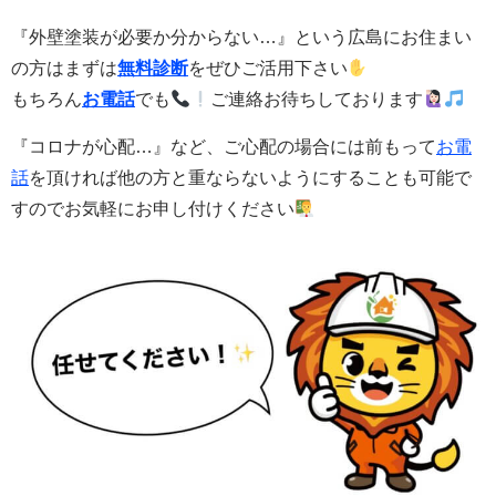
『外壁塗装が必要か分からない…』という広島にお住まい
の方はまずは
無料診断
をぜひご活用下さい
もちろん
お電話
でも
ご連絡お待ちしております
『コロナが心配…』など、ご心配の場合には前もって
お電
話
を頂ければ他の方と重ならないようにすることも可能で
すのでお気軽にお申し付けください