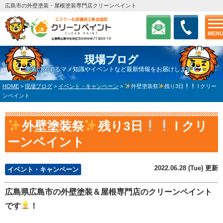
広島市の外壁塗装・屋根塗装専門店クリーンペイント
MEN
現場ブログ
塗装に関するマメ知識やイベントなど最新情報をお届けします！
HOME
>
現場ブログ
>
イベント・キャンペーン
>
外壁塗装祭
残り3日
l クリー
ンペイント
外壁塗装祭
残り3日
l クリ
ーンペイント
2022.06.28 (Tue) 更新
イベント・キャンペーン
広島県広島市の外壁塗装＆屋根専門店のクリーンペイント
です
！