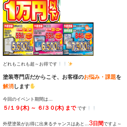
どれもこれも超～お得です
塗装専門店だからこそ、お客様の
お悩み・課題
を
解消
します
今回のイベント期間は…
５/１９(木) ～ ６/３０(木) まで
です
3
日間
外壁塗装がお得に出来るチャンスはあと…
ですよ～