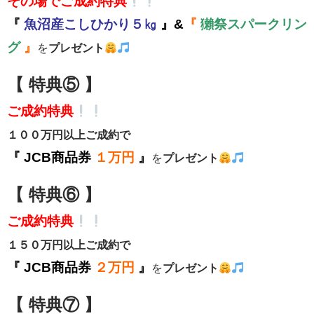
その場でご成約特典
『
魚沼産こしひかり５㎏
』&
『
獺祭スパークリン
グ
』
を
プレゼント
【 特典⑤ 】
ご成約特典
１００万円以上ご成約で
『 JCB商品券
１万円
』
を
プレゼント
【 特典⑥ 】
ご成約特典
１５０万円以上ご成約で
『
JCB商品券
２万円
』
を
プレゼント
【 特典⑦ 】