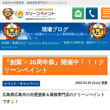
広島市の外壁塗装・屋根塗装専門店クリーンペイント
MEN
現場ブログ
塗装に関するマメ知識やイベントなど最新情報をお届けします！
HOME
>
現場ブログ
>
イベント・キャンペーン
>
『創業
35周年祭』開催中
l クリ
ーンペイント
『創業
35周年祭』開催中
l ク
リーンペイント
2022.03.20 (Sun) 更新
イベント・キャンペーン
広島県広島市の外壁塗装＆屋根専門店のクリーンペイント
です
！