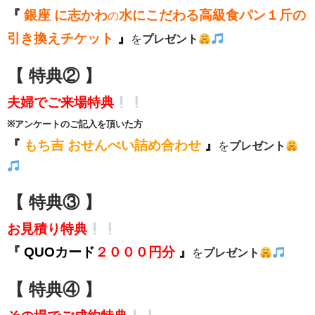
『
銀座 に志かわ
水にこだわる高級食パン１斤の
の
引き換えチケット
』
を
プレゼント
【 特典② 】
夫婦でご来場特典
※アンケートのご記入を頂いた方
『
もち吉 おせんべい詰め合わせ
』
を
プレゼント
【 特典③ 】
お見積り特典
『
QUOカード
２０００円分
』
を
プレゼント
【 特典④ 】