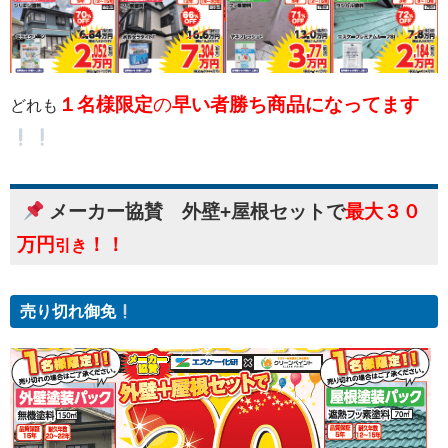
１名様限定
の
早い者勝ち商品になってます
どれも
メーカー協賛 外壁+屋根セットで
最大３０
万円
！！
引き
売り切れ御免