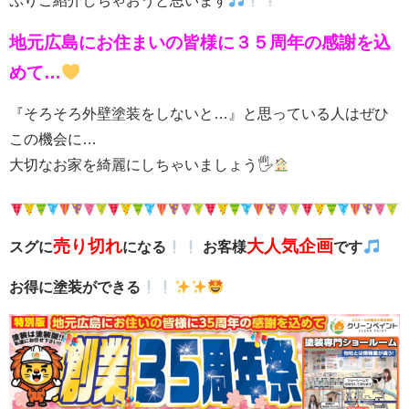
ぷりご紹介しちゃおうと思います
地元広島にお住まいの皆様に３５周年の感謝を込
めて…
『そろそろ外壁塗装をしないと…』と思っている人はぜひ
この機会に…
大切なお家を綺麗にしちゃいましょう🖐
売り切れ
大人気企画
スグに
になる
お客様
です
お得に塗装ができる