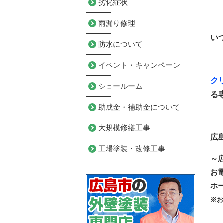
劣化症状
雨漏り修理
い
防水について
イベント・キャンペーン
ク
ショールーム
る
助成金・補助金について
大規模修繕工事
広
工場塗装・改修工事
～
お
ホ
※お