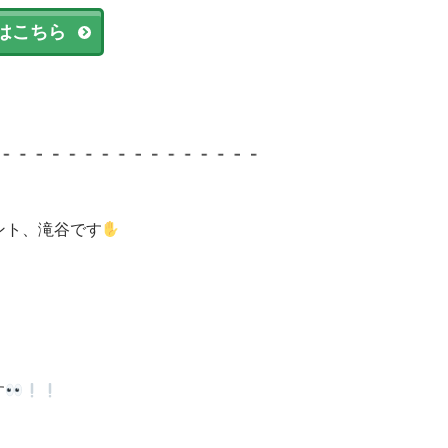
はこちら
ント、滝谷です
す