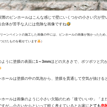
実際のピンホールはこんな感じで壁にいくつかの小さい穴が空
合体が苦手な人には危険な画像ですね
リーンペイントの施工した画像の中には、ピンホールの画像が無かったため
つけたものを載せています
）
のように塗膜の表面に
1～3mm
ほどの大きさで、ポツポツと穴
ンホールは塗膜の中の気泡から、塗膜を貫通して空気が抜ける
ンホールは画像のように小さい欠陥のため「後でいいや」「ま
ですが…小さいからといって軽く考えているとお家に
とても
危