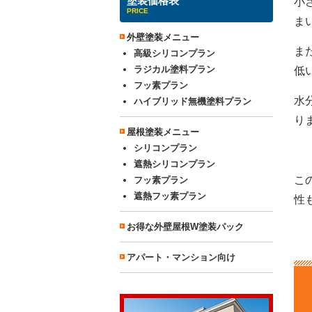
塗装価格表
小
PRICE
ま
外壁塗装メニュー
ま
高級シリコンプラン
ラジカル塗料プラン
低
フッ素プラン
水
ハイブリッド無機塗料プラン
り
屋根塗装メニュー
シリコンプラン
遮熱シリコンプラン
こ
フッ素プラン
遮熱フッ素プラン
性
お得な外壁屋根W塗装パック
アパート・マンション向け