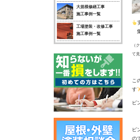
大規模修繕工事
施工事例一覧
工場塗装・改修工事
集
施工事例一覧
（ク
て見
こ
す
ピ
ピ
の