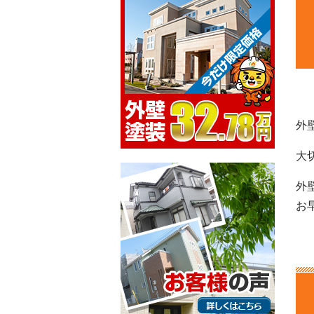
外
大
外
お