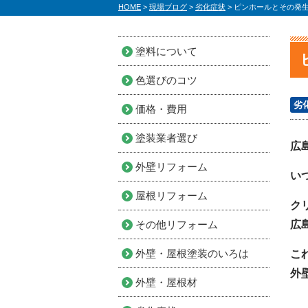
HOME
>
現場ブログ
>
劣化症状
>
ピンホールとその発
塗料について
色選びのコツ
劣
価格・費用
塗装業者選び
広
外壁リフォーム
い
屋根リフォーム
ク
その他リフォーム
広
外壁・屋根塗装のいろは
こ
外
外壁・屋根材