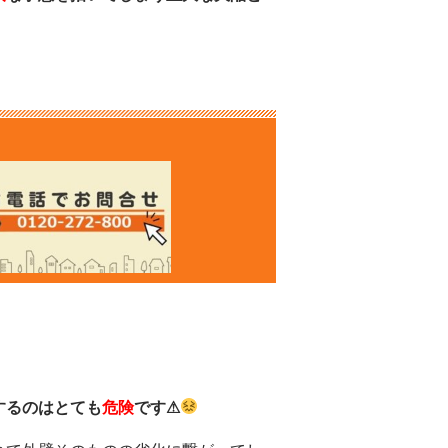
！
するのはとても
危険
です⚠