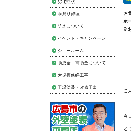
劣化症状
お
雨漏り修理
ホ
防水について
※
イベント・キャンペーン
ショールーム
助成金・補助金について
大規模修繕工事
工場塗装・改修工事
こ
今
ど