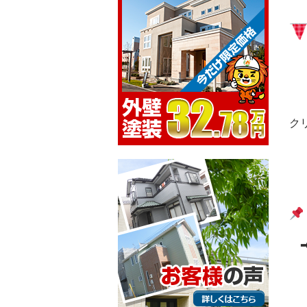
ク
➡
『