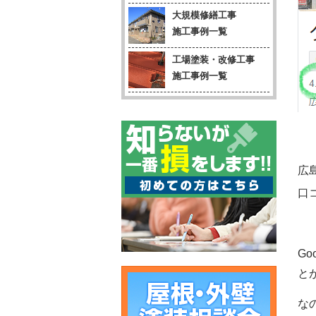
大規模修繕工事
施工事例一覧
工場塗装・改修工事
施工事例一覧
広
口
G
と
な