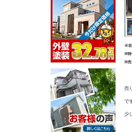
※在
※特
※売
売
で
少