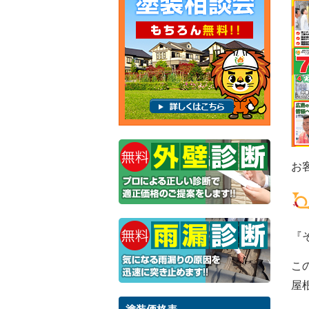
お
『
こ
屋