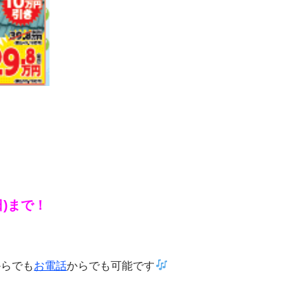
(日)まで！
からでも
お電話
からでも可能です