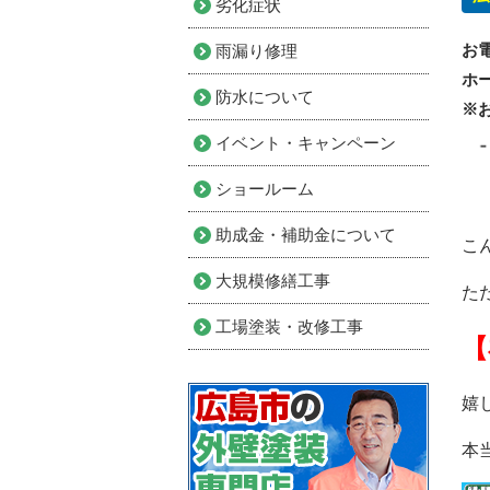
劣化症状
お
雨漏り修理
ホ
防水について
※
イベント・キャンペーン
ショールーム
助成金・補助金について
こ
大規模修繕工事
た
工場塗装・改修工事
【
嬉
本