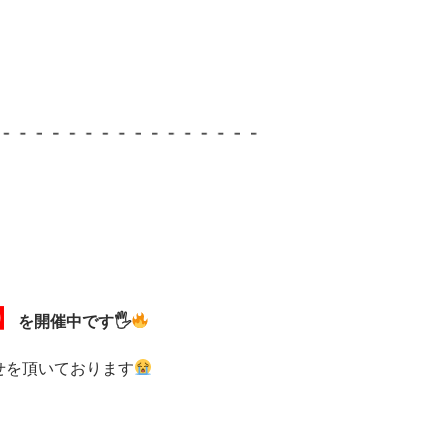
】
を開催中です🖐
せを頂いております