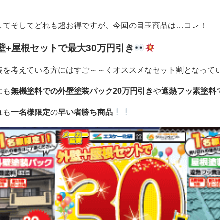
してそしてどれも超お得ですが、今回の目玉商品は…コレ！
壁+屋根セットで最大
30万円引き
装を考えている方にはすご～～くオススメなセット割となって
にも
無機塗料での外壁塗装パック20万円引き
や
遮熱フッ素塗料
れも
一名様限定
の
早い者勝ち商品