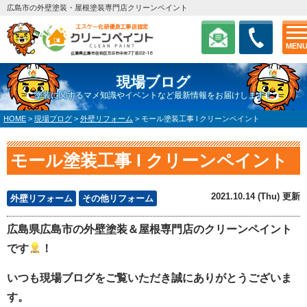
広島市の外壁塗装・屋根塗装専門店クリーンペイント
MEN
現場ブログ
塗装に関するマメ知識やイベントなど最新情報をお届けします！
HOME
>
現場ブログ
>
外壁リフォーム
>
モール塗装工事 l クリーンペイント
モール塗装工事 l クリーンペイント
2021.10.14 (Thu) 更新
外壁リフォーム
その他リフォーム
広島県広島市の外壁塗装＆屋根専門店のクリーンペイント
です
！
いつも現場ブログをご覧いただき誠にありがとうございま
す。