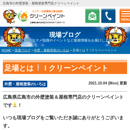
広島市の外壁塗装・屋根塗装専門店クリーンペイント
MEN
現場ブログ
塗装に関するマメ知識やイベントなど最新情報をお届けします！
HOME
>
現場ブログ
>
外壁・屋根塗装のいろは
>
足場とは
l クリーンペイント
足場とは
l クリーンペイント
2021.10.04 (Mon) 更新
外壁・屋根塗装のいろは
広島県広島市の外壁塗装＆屋根専門店のクリーンペイント
です
！
いつも現場ブログをご覧いただき誠にありがとうございま
す。