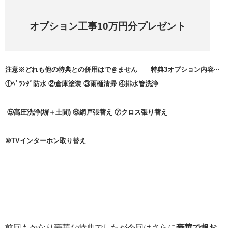
オプション工事10万円分プレゼント
注意※どれも他の特典との併用はできません 特典3オプション内容···
①ﾍﾞﾗﾝﾀﾞ防水 ②倉庫塗装 ③雨樋清掃 ④排水管洗浄
⑤高圧洗浄(塀＋土間) ⑥網戸張替え ⑦クロス張り替え
⑧TVインターホン取り替え
前回もかなり豪華な特典でしたが今回はさらに
豪華で超お