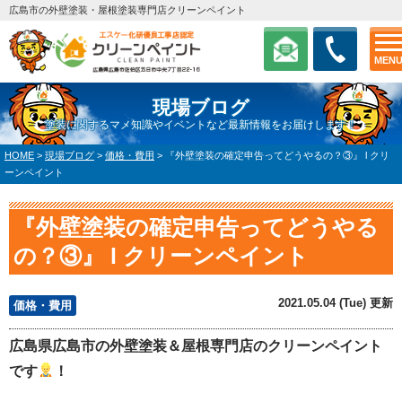
広島市の外壁塗装・屋根塗装専門店クリーンペイント
MEN
現場ブログ
塗装に関するマメ知識やイベントなど最新情報をお届けします！
HOME
>
現場ブログ
>
価格・費用
>
『外壁塗装の確定申告ってどうやるの？③』 l クリ
ーンペイント
『外壁塗装の確定申告ってどうやる
の？③』 l クリーンペイント
2021.05.04 (Tue) 更新
価格・費用
広島県広島市の外壁塗装＆屋根専門店のクリーンペイント
です
！