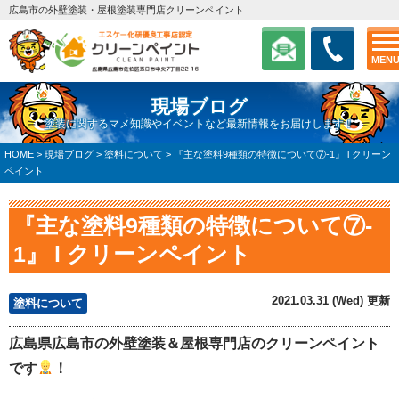
広島市の外壁塗装・屋根塗装専門店クリーンペイント
MEN
現場ブログ
塗装に関するマメ知識やイベントなど最新情報をお届けします！
HOME
>
現場ブログ
>
塗料について
>
『主な塗料9種類の特徴について⑦-1』 l クリーン
ペイント
『主な塗料9種類の特徴について⑦-
1』 l クリーンペイント
2021.03.31 (Wed) 更新
塗料について
広島県広島市の外壁塗装＆屋根専門店のクリーンペイント
です
！