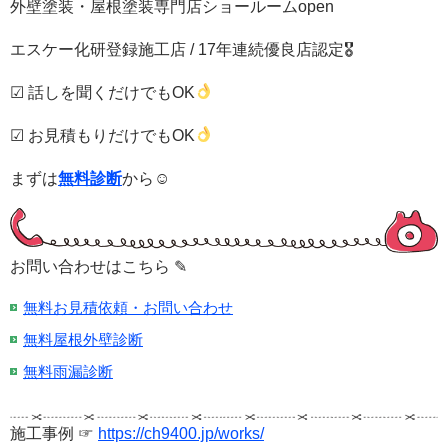
外壁塗装・屋根塗装専門店ショールームopen
エスケー化研登録施工店 / 17年連続優良店認定🎖
☑ 話しを聞くだけでもOK
☑ お見積もりだけでもOK
まずは
無料診断
から☺
お問い合わせはこちら ✎
無料お見積依頼・お問い合わせ
無料屋根外壁診断
無料雨漏診断
施工事例 ☞
https://ch9400.jp/works/