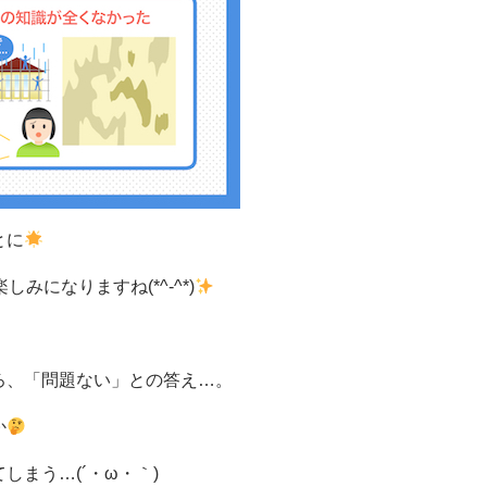
とに
しみになりますね(*^-^*)
ろ、「問題ない」との答え…。
か
まう…(´・ω・｀)