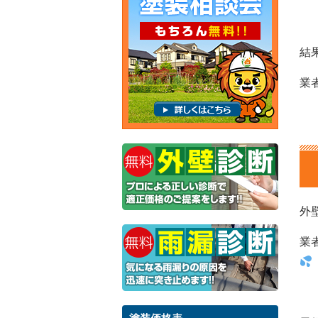
結
業
外
業