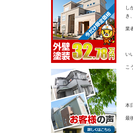
し
き
業
い
こ
本
最