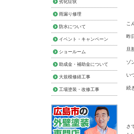
劣化症状
雨漏り修理
こ
防水について
昨
イベント・キャンペーン
旦
ショールーム
ゾ
助成金・補助金について
い
大規模修繕工事
続
工場塗装・改修工事
さ