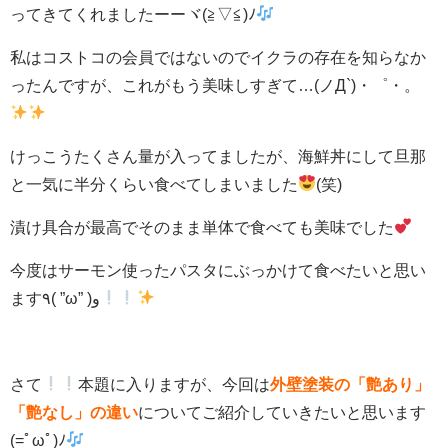
ってきてくれましたーーヾ(≧▽≦)ﾉ
私はコストコの会員ではないのでイクラの存在を知らなか
ったんですが、これがもう美味しすぎて…(ノД`)・゜・。
けっこうたくさん量が入ってましたが、海鮮丼にして旦那
と一気に半分くらい食べてしまいました
(笑)
漬け具合が最高でそのまま単体で食べても美味でした
今度はサーモン使ったパスタにぶっかけて食べたいと思い
ます٩( ”ω” )و
さて
本題に入りますが、今回は
外壁塗装の「艶あり」
「艶なし」の違い
についてご紹介していきたいと思います
(=ﾟωﾟ)ﾉ