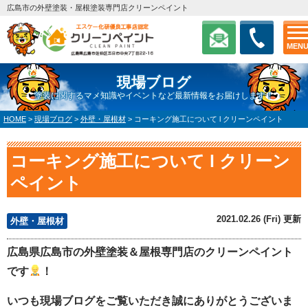
広島市の外壁塗装・屋根塗装専門店クリーンペイント
MEN
現場ブログ
塗装に関するマメ知識やイベントなど最新情報をお届けします！
HOME
>
現場ブログ
>
外壁・屋根材
>
コーキング施工について l クリーンペイント
コーキング施工について l クリーン
ペイント
2021.02.26 (Fri) 更新
外壁・屋根材
広島県広島市の外壁塗装＆屋根専門店のクリーンペイント
です
！
いつも現場ブログをご覧いただき誠にありがとうございま