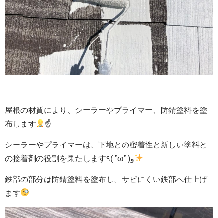
屋根の材質により、シーラーやプライマー、防錆塗料を塗
布します
☝
シーラーやプライマーは、下地との密着性と新しい塗料と
の接着剤の役割を果たします٩( ”ω” )و
鉄部の部分は防錆塗料を塗布し、サビにくい鉄部へ仕上げ
ます