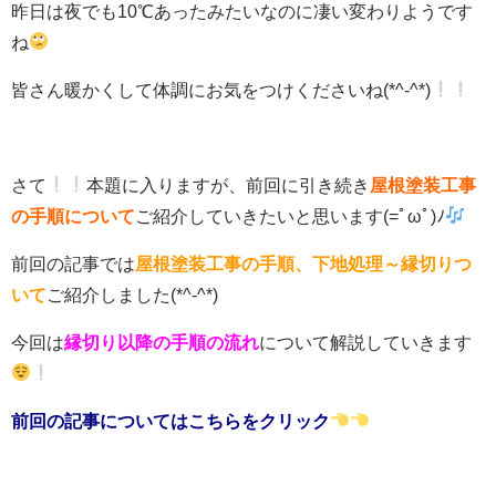
昨日は夜でも10℃あったみたいなのに凄い変わりようです
ね
皆さん暖かくして体調にお気をつけくださいね(*^-^*)
さて
本題に入りますが、前回に引き続き
屋根塗装工事
の手順について
ご紹介していきたいと思います(=ﾟωﾟ)ﾉ
前回の記事では
屋根塗装工事の手順、下地処理～縁切りつ
いて
ご紹介しました(*^-^*)
今回は
縁切り以降
の手順の流れ
について解説していきます
前回の記事についてはこちらをクリック