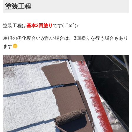
塗装工程
塗装工程は
基本2回塗り
です(=ﾟωﾟ)ﾉ
屋根の劣化度合いが酷い場合は、3回塗りを行う場合もあり
ます