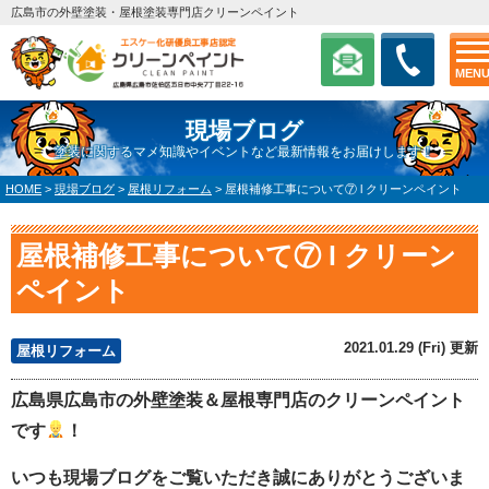
広島市の外壁塗装・屋根塗装専門店クリーンペイント
MEN
現場ブログ
塗装に関するマメ知識やイベントなど最新情報をお届けします！
HOME
>
現場ブログ
>
屋根リフォーム
>
屋根補修工事について⑦ l クリーンペイント
屋根補修工事について⑦ l クリーン
ペイント
2021.01.29 (Fri) 更新
屋根リフォーム
広島県広島市の外壁塗装＆屋根専門店のクリーンペイント
です
！
いつも現場ブログをご覧いただき誠にありがとうございま