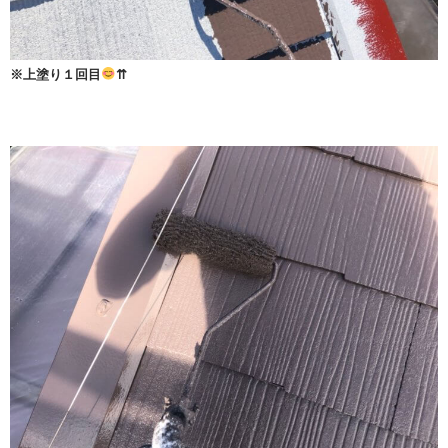
※上塗り１回目
⇈