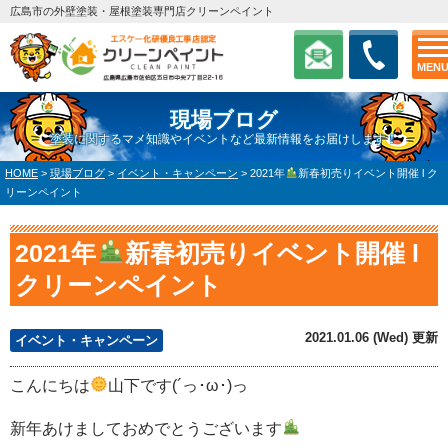
広島市の外壁塗装・屋根塗装専門店クリーンペイント
MEN
現場ブログ
塗装に関するマメ知識やイベントなど最新情報をお届けします！
HOME
>
現場ブログ
>
イベント・キャンペーン
>
2021年
新春初売りイベント開催 l ク
リーンペイント
2021年
新春初売りイベント開催 l
クリーンペイント
2021.01.06 (Wed) 更新
イベント・キャンペーン
こんにちは
山下です(´っ･ω･)っ
新年あけましておめでとうございます