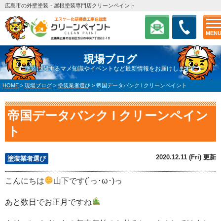
広島市の外壁塗装・屋根塗装専門店クリーンペイント
MEN
現場ブログ
塗装に関するマメ知識やイベントなど最新情報をお届けします！
HOME
>
現場ブログ
>
塗装業者選び
>
帝国データバンク l クリーンペイント
帝国データバンク l クリーンペイン
ト
2020.12.11 (Fri) 更新
塗装業者選び
こんにちは
山下です(´っ･ω･)っ
あと数日でお正月ですね