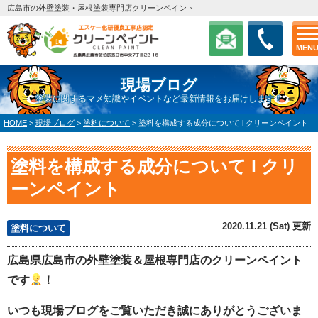
広島市の外壁塗装・屋根塗装専門店クリーンペイント
MEN
現場ブログ
塗装に関するマメ知識やイベントなど最新情報をお届けします！
HOME
>
現場ブログ
>
塗料について
>
塗料を構成する成分について l クリーンペイント
塗料を構成する成分について l クリ
ーンペイント
2020.11.21 (Sat) 更新
塗料について
広島県広島市の外壁塗装＆屋根専門店のクリーンペイント
です
！
いつも現場ブログをご覧いただき誠にありがとうございま