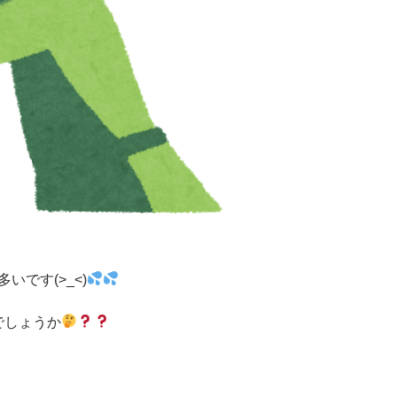
です(>_<)
でしょうか