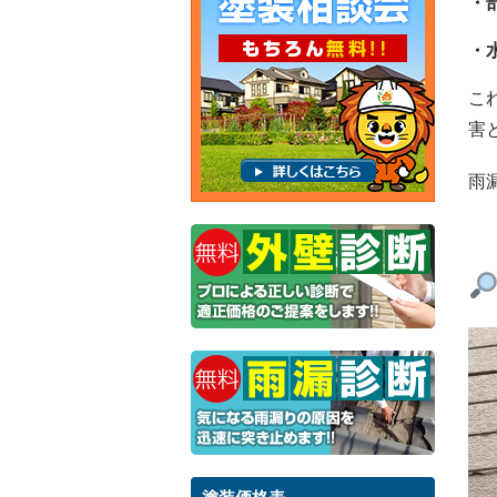
・
・
こ
害
雨