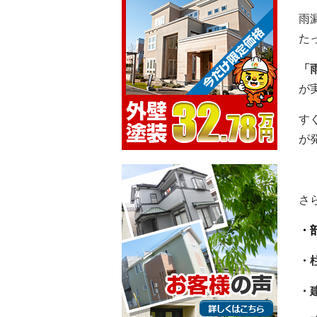
雨
た
「
が
す
が
さ
・
・
・