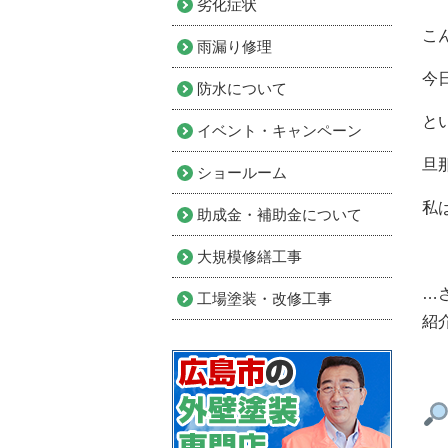
劣化症状
こ
雨漏り修理
今日
防水について
と
イベント・キャンペーン
旦
ショールーム
私
助成金・補助金について
大規模修繕工事
…
工場塗装・改修工事
紹