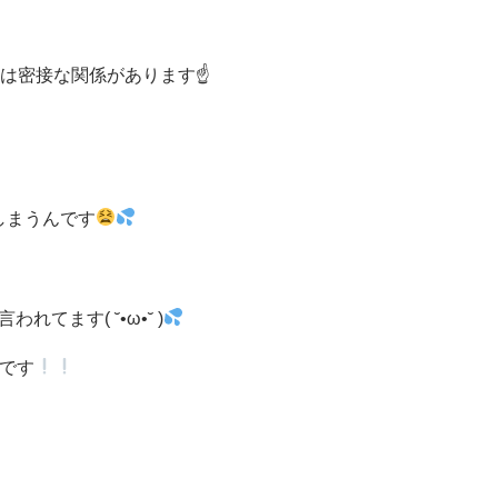
は密接な関係があります☝
しまうんです
言われてます( ˘•ω•˘ )
です