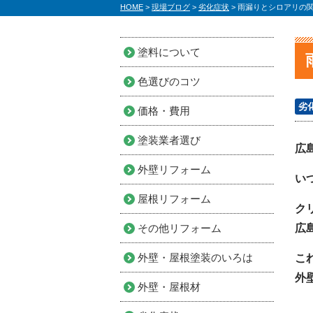
HOME
>
現場ブログ
>
劣化症状
>
雨漏りとシロアリの関
塗料について
色選びのコツ
劣
価格・費用
塗装業者選び
広
外壁リフォーム
い
屋根リフォーム
ク
その他リフォーム
広
外壁・屋根塗装のいろは
こ
外
外壁・屋根材