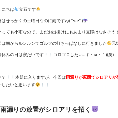
んにちは
立石です
はせっかくの土曜日なのに雨ですね( ˘•ω•˘ )
いっても小雨なので、まだお出掛けにもあまり支障はなさそうでよか
那は朝からルンルンでゴルフの打ちっぱなしに行きました
元
は休みの日は寝たいです
ゴロゴロしたい…(´・ω・｀)(笑)
さて
本題に入りますが、今回は
雨漏りが原因でシロアリが
介したいと思います
雨漏りの放置がシロアリを招く