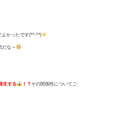
ったです(*^-^*)
気だな～
発生する
！？
その関係性についてご