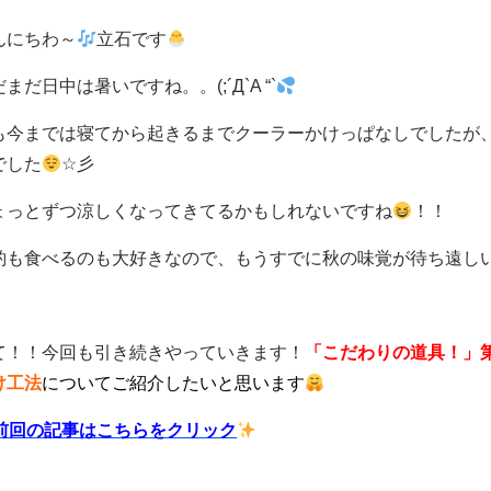
んにちわ～
立石です
まだ日中は暑いですね。。(;´Д`A “`
も今までは寝てから起きるまでクーラーかけっぱなしでしたが
でした
☆彡
ょっとずつ涼しくなってきてるかもしれないですね
！！
酌も食べるのも大好きなので、もうすでに秋の味覚が待ち遠し
て！！今回も引き続きやっていきます！
「こだわりの道具！」
け工法
についてご紹介したいと思います
前回の記事はこちらをクリック