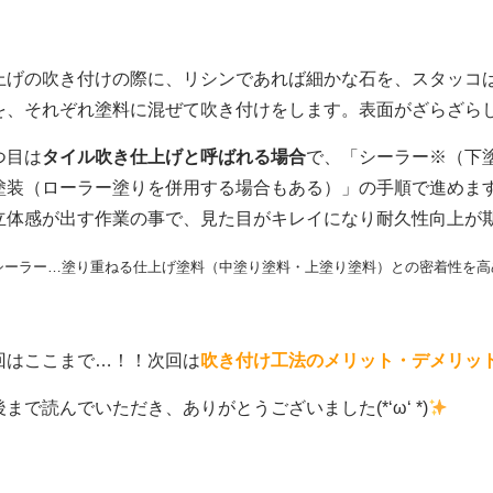
上げの吹き付けの際に、リシンであれば細かな石を、スタッコ
を、それぞれ塗料に混ぜて吹き付けをします。表面がざらざら
つ目は
タイル吹き仕上げと呼ばれる場合
で、「シーラー※（下
塗装（ローラー塗りを併用する場合もある）」の手順で進めま
立体感が出す作業の事で、見た目がキレイになり耐久性向上が
シーラー…塗り重ねる仕上げ塗料（中塗り塗料・上塗り塗料）との密着性を
回はここまで…！！次回は
吹き付け工法
のメリット・デメリッ
後まで読んでいただき、ありがとうございました(*‘ω‘ *)