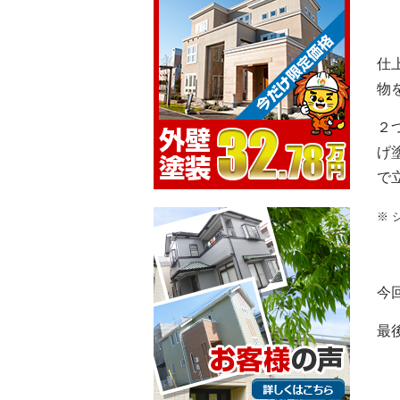
仕
物
２
げ
で
※ 
今
最