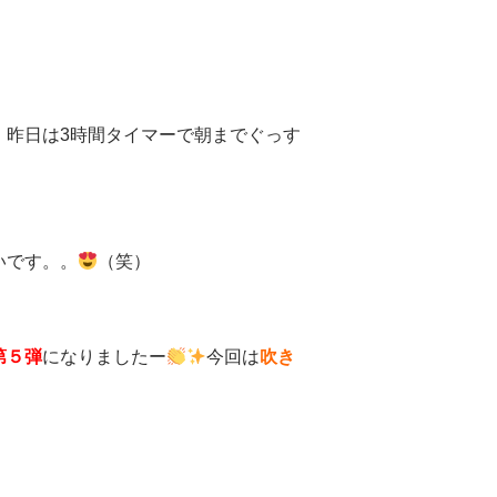
、昨日は3時間タイマーで朝までぐっす
いです。。
（笑）
第５弾
になりましたー
今回は
吹き