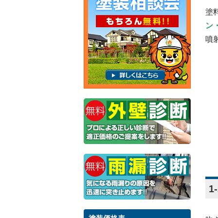
塗
ン
噴
1