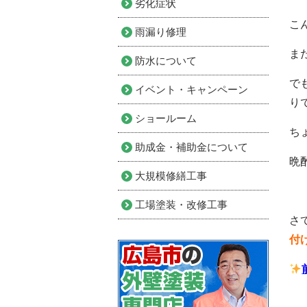
劣化症状
こ
雨漏り修理
まだ
防水について
で
イベント・キャンペーン
り
ショールーム
ち
助成金・補助金について
晩
大規模修繕工事
工場塗装・改修工事
さ
付