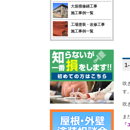
大規模修繕工事
施工事例一覧
工場塗装・改修工事
施工事例一覧
1
吹
す
吹
ま
「