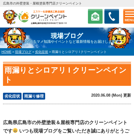
広島市の外壁塗装・屋根塗装専門店クリーンペイント
MEN
現場ブログ
塗装に関するマメ知識やイベントなど最新情報をお届けします！
HOME
>
現場ブログ
>
劣化症状
>
雨漏りとシロアリ l クリーンペイント
雨漏りとシロアリ l クリーンペイン
ト
2020.06.08 (Mon) 更新
劣化症状
雨漏り修理
広島県広島市の外壁塗装＆屋根専門店のクリーンペイント
です
いつも現場ブログをご覧いただき誠にありがとうご