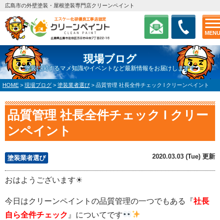
広島市の外壁塗装・屋根塗装専門店クリーンペイント
MEN
現場ブログ
塗装に関するマメ知識やイベントなど最新情報をお届けします！
HOME
>
現場ブログ
>
塗装業者選び
>
品質管理 社長全件チェック l クリーンペイント
品質管理 社長全件チェック l クリー
ンペイント
2020.03.03 (Tue) 更新
塗装業者選び
おはようございます☀
今日はクリーンペイントの品質管理の一つでもある『
社長
自ら全件チェック
』についてです