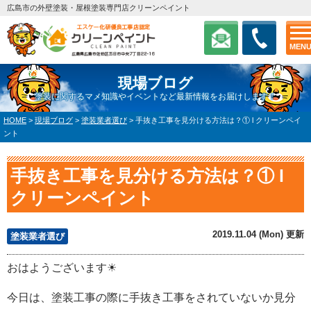
広島市の外壁塗装・屋根塗装専門店クリーンペイント
MEN
現場ブログ
塗装に関するマメ知識やイベントなど最新情報をお届けします！
HOME
>
現場ブログ
>
塗装業者選び
>
手抜き工事を見分ける方法は？① l クリーンペイ
ント
手抜き工事を見分ける方法は？① l
クリーンペイント
2019.11.04 (Mon) 更新
塗装業者選び
おはようございます☀
今日は、塗装工事の際に手抜き工事をされていないか見分