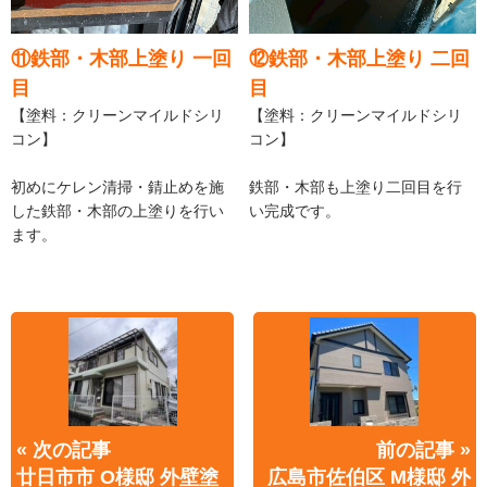
⑪鉄部・木部上塗り 一回
⑫鉄部・木部上塗り 二回
目
目
【塗料：クリーンマイルドシリ
【塗料：クリーンマイルドシリ
コン】
コン】
初めにケレン清掃・錆止めを施
鉄部・木部も上塗り二回目を行
した鉄部・木部の上塗りを行い
い完成です。
ます。
« 次の記事
前の記事 »
廿日市市 O様邸 外壁塗
広島市佐伯区 M様邸 外