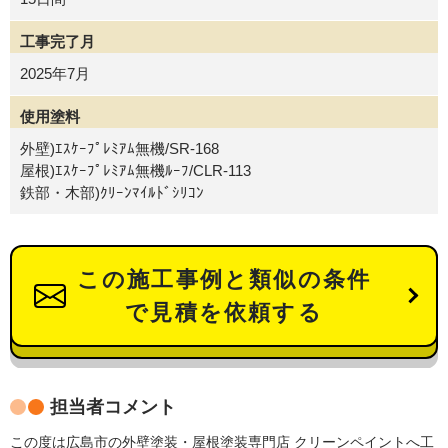
工事完了月
2025年7月
使用塗料
外壁)ｴｽｹｰﾌﾟﾚﾐｱﾑ無機/SR-168
屋根)ｴｽｹｰﾌﾟﾚﾐｱﾑ無機ﾙｰﾌ/CLR-113
鉄部・木部)ｸﾘｰﾝﾏｲﾙﾄﾞｼﾘｺﾝ
この施工事例と類似の条件
で見積を依頼する
担当者コメント
この度は広島市の外壁塗装・屋根塗装専門店 クリーンペイントへ工