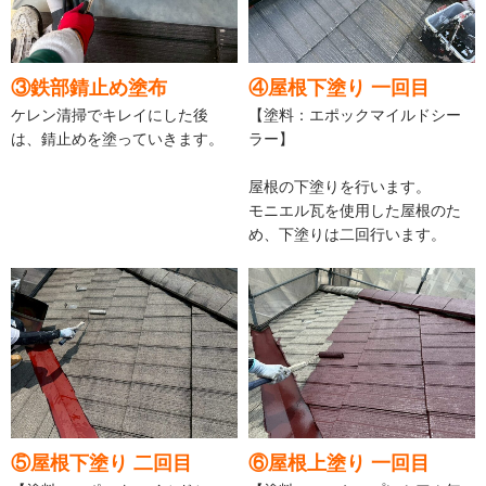
③鉄部錆止め塗布
④屋根下塗り 一回目
ケレン清掃でキレイにした後
【塗料：エポックマイルドシー
は、錆止めを塗っていきます。
ラー】
屋根の下塗りを行います。
モニエル瓦を使用した屋根のた
め、下塗りは二回行います。
⑤屋根下塗り 二回目
⑥屋根上塗り 一回目