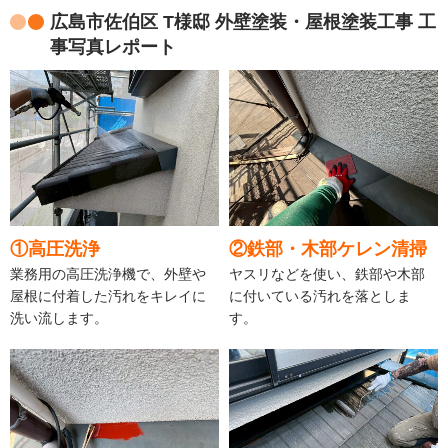
広島市佐伯区 T様邸 外壁塗装・屋根塗装工事 工
事写真レポート
①高圧洗浄
②鉄部・木部ケレン清掃
業務用の高圧洗浄機で、外壁や
ヤスリなどを使い、鉄部や木部
屋根に付着した汚れをキレイに
に付いている汚れを落としま
洗い流します。
す。