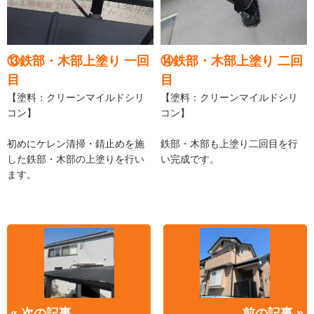
⑬鉄部・木部上塗り 一回
⑭鉄部・木部上塗り 二回
目
目
【塗料：クリーンマイルドシリ
【塗料：クリーンマイルドシリ
コン】
コン】
初めにケレン清掃・錆止めを施
鉄部・木部も上塗り二回目を行
した鉄部・木部の上塗りを行い
い完成です。
ます。
« 次の記事
前の記事 »