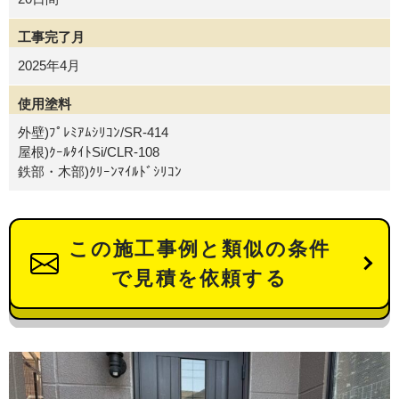
工事完了月
2025年4月
使用塗料
外壁)ﾌﾟﾚﾐｱﾑｼﾘｺﾝ/SR-414
屋根)ｸｰﾙﾀｲﾄSi/CLR-108
鉄部・木部)ｸﾘｰﾝﾏｲﾙﾄﾞｼﾘｺﾝ
この施工事例と類似の条件
で見積を依頼する