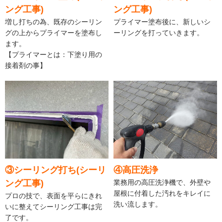
ング工事)
ング工事)
増し打ちの為、既存のシーリン
プライマー塗布後に、新しいシ
グの上からプライマーを塗布し
ーリングを打っていきます。
ます。
【プライマーとは：下塗り用の
接着剤の事】
③シーリング打ち(シーリ
④高圧洗浄
ング工事)
業務用の高圧洗浄機で、外壁や
屋根に付着した汚れをキレイに
プロの技で、表面を平らにきれ
洗い流します。
いに整えてシーリング工事は完
了です。