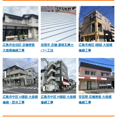
広島市佐伯区 店舗塗装
岩国市 店舗 屋根瓦棒カ
広島市南区 I様邸 大規模
大規模修繕工事
バー工法
修繕工事
広島市中区 U様邸 大規模
広島市中区 H様邸 大規模
安芸郡 店舗塗装 大規模
修繕・防水工事
修繕工事
修繕工事