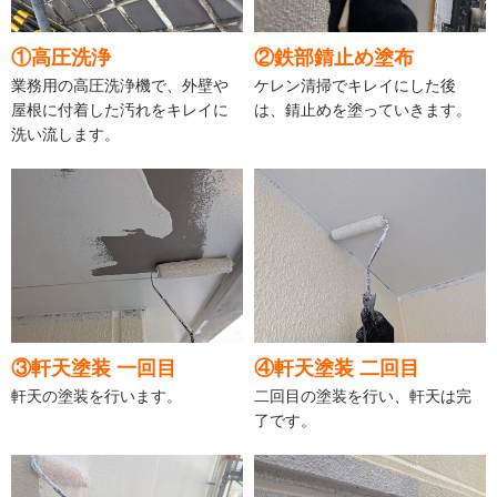
①高圧洗浄
②鉄部錆止め塗布
業務用の高圧洗浄機で、外壁や
ケレン清掃でキレイにした後
屋根に付着した汚れをキレイに
は、錆止めを塗っていきます。
洗い流します。
③軒天塗装 一回目
④軒天塗装 二回目
軒天の塗装を行います。
二回目の塗装を行い、軒天は完
了です。