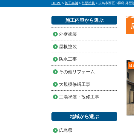
HOME
>
施工事例
>
外壁塗装
>
広島市西区 S様邸 外
施工内容から選ぶ
外壁塗装
屋根塗装
防水工事
B
その他リフォーム
大規模修繕工事
工場塗装・改修工事
地域から選ぶ
広島県