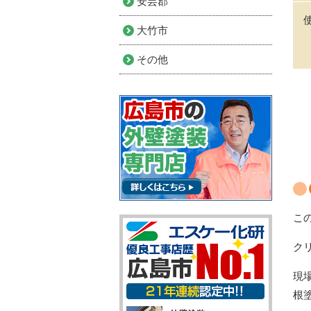
安芸郡
大竹市
その他
こ
ク
現
根