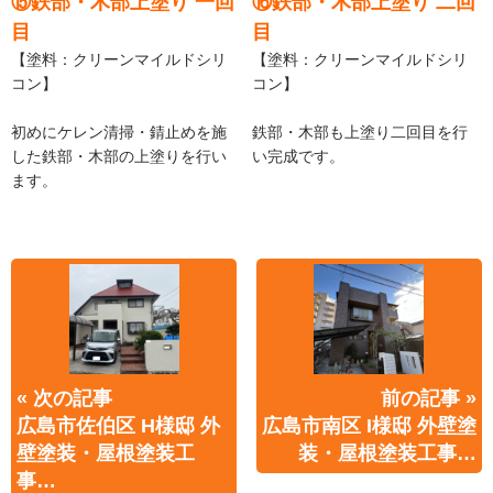
⑮鉄部・木部上塗り 一回
⑯鉄部・木部上塗り 二回
目
目
【塗料：クリーンマイルドシリ
【塗料：クリーンマイルドシリ
コン】
コン】
初めにケレン清掃・錆止めを施
鉄部・木部も上塗り二回目を行
した鉄部・木部の上塗りを行い
い完成です。
ます。
« 次の記事
前の記事 »
広島市佐伯区 H様邸 外
広島市南区 I様邸 外壁塗
壁塗装・屋根塗装工
装・屋根塗装工事…
事…