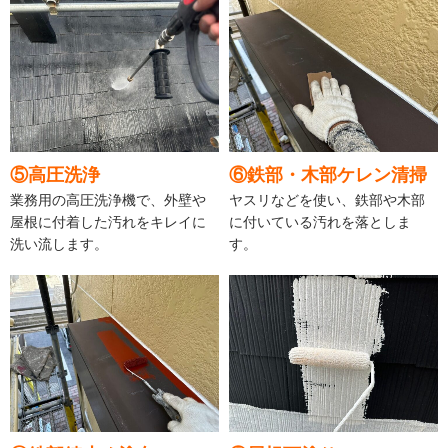
⑤高圧洗浄
⑥鉄部・木部ケレン清掃
業務用の高圧洗浄機で、外壁や
ヤスリなどを使い、鉄部や木部
屋根に付着した汚れをキレイに
に付いている汚れを落としま
洗い流します。
す。