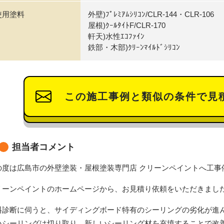
使用塗料
外壁)ﾌﾟﾚﾐｱﾑｼﾘｺﾝ/CLR-144・CLR-106
屋根)ｸｰﾙﾀｲﾄF/CLR-170
軒天)水性ｴｺﾌｧｲﾝ
鉄部・木部)ｸﾘｰﾝﾏｲﾙﾄﾞｼﾘｺﾝ
この施工事例と類似の条件で見
担当者コメント
の度は広島市の外壁塗装・屋根塗装専門店 クリーンペイントへ工事
リーンペイントのホームページから、お見積り依頼をいただきまし
料診断に伺うと、サイディングボード特有のシーリングの劣化が進
いシーリングは切り取り、新しいシーリング材を充填することで改