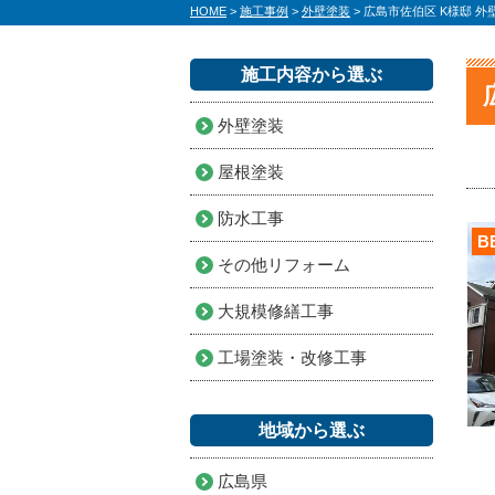
HOME
>
施工事例
>
外壁塗装
>
広島市佐伯区 K様邸 
施工内容から選ぶ
外壁塗装
屋根塗装
防水工事
B
その他リフォーム
大規模修繕工事
工場塗装・改修工事
地域から選ぶ
広島県