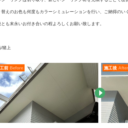
り替えのお色も何度もカラーシミュレーションを行い、ご納得のい
後とも末永いお付き合いの程よろしくお願い致します。
/猪上
工前
Before
施工後
Afte