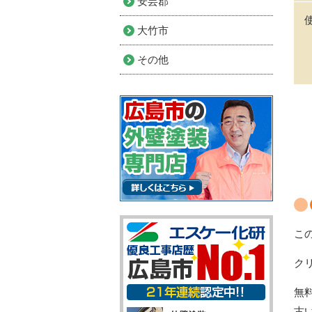
安芸郡
大竹市
その他
こ
ク
無
古