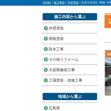
HOME
>
施工事例
>
外壁塗装
>
広島市安芸区 J様邸 外
施工内容から選ぶ
外壁塗装
屋根塗装
防水工事
B
その他リフォーム
大規模修繕工事
工場塗装・改修工事
地域から選ぶ
広島県