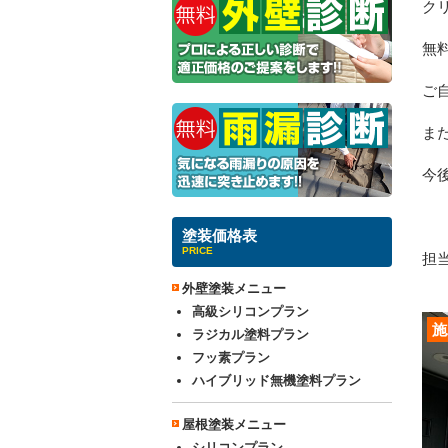
ク
無
ご
ま
今
塗装価格表
PRICE
担当
外壁塗装メニュー
高級シリコンプラン
施
ラジカル塗料プラン
フッ素プラン
ハイブリッド無機塗料プラン
屋根塗装メニュー
シリコンプラン