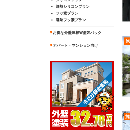
遮熱シリコンプラン
フッ素プラン
遮熱フッ素プラン
お得な外壁屋根W塗装パック
施
アパート・マンション向け
施