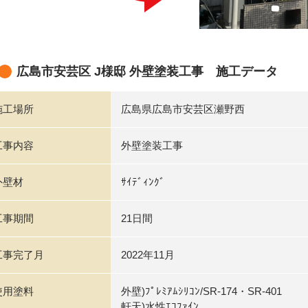
広島市安芸区 J様邸 外壁塗装工事 施工データ
施工場所
広島県広島市安芸区瀬野西
工事内容
外壁塗装工事
外壁材
ｻｲﾃﾞｨﾝｸﾞ
工事期間
21日間
工事完了月
2022年11月
使用塗料
外壁)ﾌﾟﾚﾐｱﾑｼﾘｺﾝ/SR-174・SR-401
軒天)水性ｴｺﾌｧｲﾝ