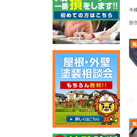
今
担当
施
施