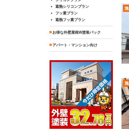
遮熱シリコンプラン
施
フッ素プラン
遮熱フッ素プラン
お得な外壁屋根W塗装パック
アパート・マンション向け
施