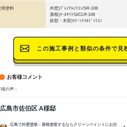
使用塗料
外壁)ﾌﾟﾚﾐｱﾑｼﾘｺﾝ/SR-108
屋根)ｸｰﾙﾀｲﾄSi/CLR-108
鉄部・木部)ｸﾘｰﾝﾏｲﾙﾄﾞｼﾘｺﾝ
この施工事例と類似の条件で見
お客様コメント
客様の声：