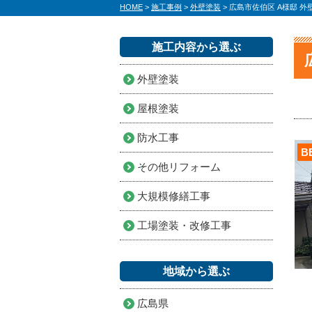
HOME
>
施工事例
>
外壁塗装
>
広島市佐伯区 A様邸 
施工内容から選ぶ
外壁塗装
屋根塗装
防水工事
B
その他リフォーム
大規模修繕工事
工場塗装・改修工事
地域から選ぶ
広島県