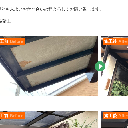
後とも末永いお付き合いの程よろしくお願い致します。
/猪上
工前
Before
施工後
Afte
工前
Before
施工後
Afte