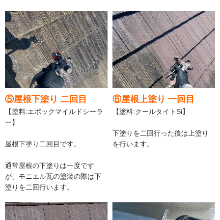
⑤屋根下塗り 二回目
⑥屋根上塗り 一回目
【塗料:エポックマイルドシーラ
【塗料:クールタイトSi】
ー】
下塗りを二回行った後は上塗り
屋根下塗り二回目です。
を行います。
通常屋根の下塗りは一度です
が、モニエル瓦の塗装の際は下
塗りを二回行います。