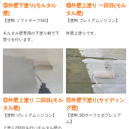
⑨外壁下塗り(モルタル
⑩外壁上塗り 一回目(モル
壁)
タル壁)
【塗料:ソフトサーフSG】
【塗料:プレミアムシリコン】
モルタル壁専用の下塗り材で下
外壁上塗りです。
塗りを行います。
⑪外壁上塗り 二回目(モル
⑪外壁下塗り(サイディン
タル壁)
グ壁)
【塗料:プレミアムシリコン】
【塗料:SDサーフエポプレミア
ム】
上塗り2回目を行いモルタル壁の