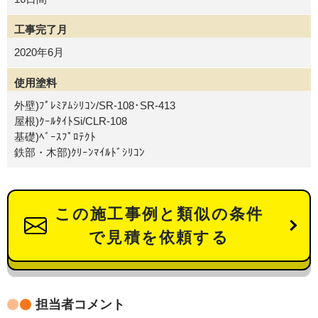
工事完了月
2020年6月
使用塗料
外壁)ﾌﾟﾚﾐｱﾑｼﾘｺﾝ/SR-108･SR-413
屋根)ｸｰﾙﾀｲﾄSi/CLR-108
基礎)ﾍﾞｰｽﾌﾟﾛﾃｸﾄ
鉄部・木部)ｸﾘｰﾝﾏｲﾙﾄﾞｼﾘｺﾝ
この施工事例と類似の条件
で見積を依頼する
担当者コメント