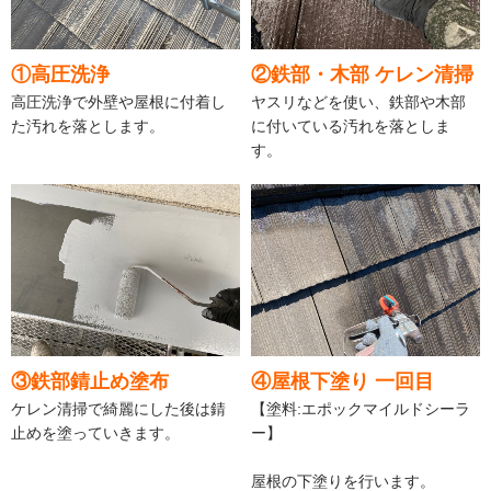
①高圧洗浄
②鉄部・木部 ケレン清掃
高圧洗浄で外壁や屋根に付着し
ヤスリなどを使い、鉄部や木部
た汚れを落とします。
に付いている汚れを落としま
す。
③鉄部錆止め塗布
④屋根下塗り 一回目
ケレン清掃で綺麗にした後は錆
【塗料:エポックマイルドシーラ
止めを塗っていきます。
ー】
屋根の下塗りを行います。