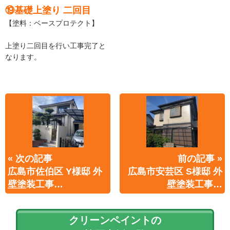
⑲基礎上塗り 二回目
【塗料：ベースプロテクト】
上塗り二回目を行い工事完了と
なります。
« 次の記事
前の記事 »
広島市佐伯区 Y様邸 外
広島市安芸区 S様邸 外
壁塗装工事…
壁塗装工事…
クリーンペイントの