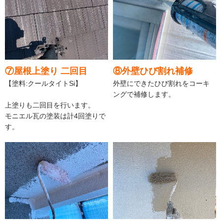
⑦屋根上塗り 二回目
⑧外壁ひび割れ補修
【塗料:クールタイトSi】
外壁にできたひび割れをコーキ
ングで補修します。
上塗りも二回目を行います。
モニエル瓦の塗装は計4回塗りで
す。