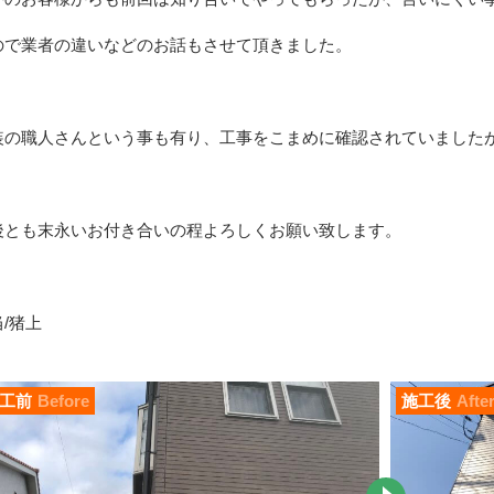
ので業者の違いなどのお話もさせて頂きました。
装の職人さんという事も有り、工事をこまめに確認されていました
後とも末永いお付き合いの程よろしくお願い致します。
/猪上
工前
Before
施工後
Afte