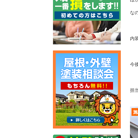
な
内
今
担当
施