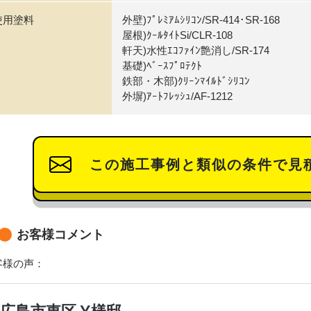
使用塗料
外壁)ﾌﾟﾚﾐｱﾑｼﾘｺﾝ/SR-414･SR-168
屋根)ｸｰﾙﾀｲﾄSi/CLR-108
軒天)水性ｴｺﾌｧｲﾝ艶消し/SR-174
基礎)ﾍﾞｰｽﾌﾟﾛﾃｸﾄ
鉄部・木部)ｸﾘｰﾝﾏｲﾙﾄﾞｼﾘｺﾝ
外塀)ｱｰﾄﾌﾚｯｼｭ/AF-1212
この施工事例と類似の条件で見
お客様コメント
客様の声：