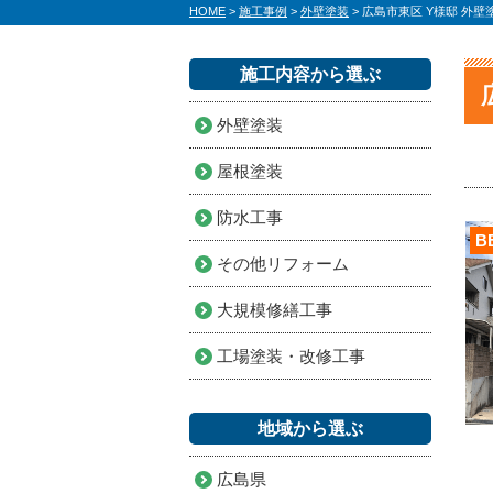
HOME
>
施工事例
>
外壁塗装
>
広島市東区 Y様邸 外
施工内容から選ぶ
外壁塗装
屋根塗装
防水工事
B
その他リフォーム
大規模修繕工事
工場塗装・改修工事
地域から選ぶ
広島県